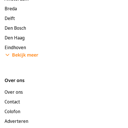
Breda
Delft
Den Bosch
Den Haag
Eindhoven
Bekijk meer
Enschede
Groningen
Leeuwarden
Over ons
Leiden
Over ons
Maastricht
Contact
Nijmegen
Colofon
Rotterdam
Adverteren
Tilburg