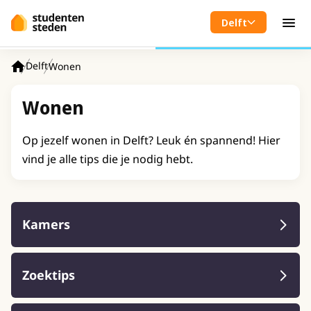
Spring naar hoofdinhoud
Delft
Men
Delft
Wonen
Home
Wonen
Op jezelf wonen in Delft? Leuk én spannend! Hier
vind je alle tips die je nodig hebt.
Kamers
Zoektips