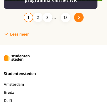
programma van het WK
1
2
3
13
Lees meer
Studentensteden
Amsterdam
Breda
Delft