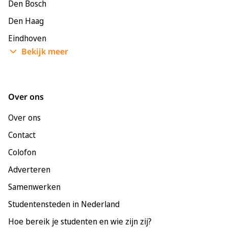
Den Bosch
Den Haag
Eindhoven
Bekijk meer
Enschede
Groningen
Leeuwarden
Over ons
Leiden
Over ons
Maastricht
Contact
Nijmegen
Colofon
Rotterdam
Adverteren
Tilburg
Samenwerken
Utrecht
Studentensteden in Nederland
Hoe bereik je studenten en wie zijn zij?