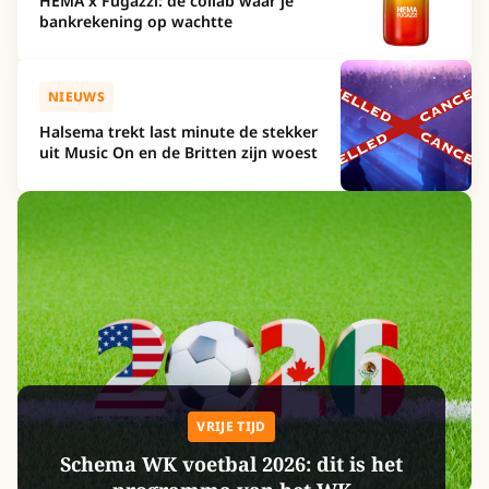
HEMA x Fugazzi: de collab waar je
bankrekening op wachtte
NIEUWS
Halsema trekt last minute de stekker
uit Music On en de Britten zijn woest
VRIJE TIJD
Schema WK voetbal 2026: dit is het