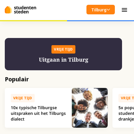
Spring naar hoofdinhoud
Tilburg
Men
VRIJE TIJD
Uitgaan in Tilburg
Populair
VRIJE TIJD
VRIJE 
10x typische Tilburgse
5x popu
uitspraken uit het Tilburgs
student
dialect
drankje