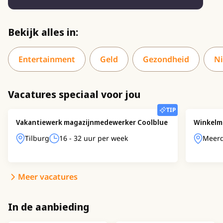
Bekijk alles in:
Entertainment
Geld
Gezondheid
N
Vacatures speciaal voor jou
TIP
Vakantiewerk magazijnmedewerker Coolblue
Winkelm
Tilburg
16 - 32 uur per week
Meerd
Meer vacatures
In de aanbieding