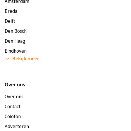
Amsterdam
Breda
Delft
Den Bosch
Den Haag
Eindhoven
Bekijk meer
Enschede
Groningen
Leeuwarden
Over ons
Leiden
Over ons
Maastricht
Contact
Nijmegen
Colofon
Rotterdam
Adverteren
Tilburg