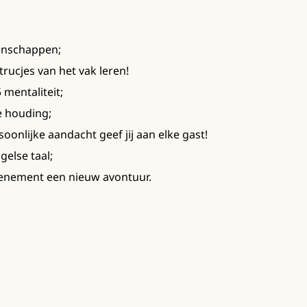
genschappen;
 trucjes van het vak leren!
 mentaliteit;
e houding;
oonlijke aandacht geef jij aan elke gast!
else taal;
venement een nieuw avontuur.