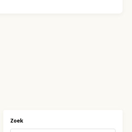
Zoek
Trefwoord
(optioneel)