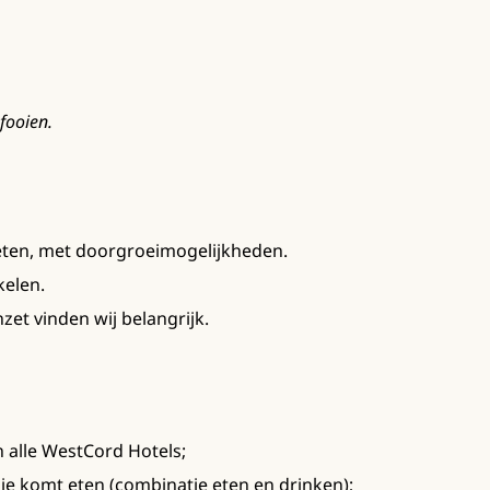
fooien.
ten, met doorgroeimogelijkheden.
kelen.
et vinden wij belangrijk.
in alle WestCord Hotels;
pje komt eten (combinatie eten en drinken);