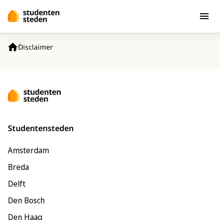
Spring naar hoofdinhoud
Men
Disclaimer
Home
Studentensteden
Amsterdam
Breda
Delft
Den Bosch
Den Haag