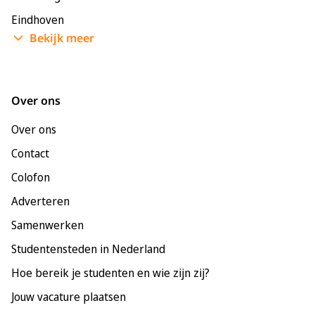
Eindhoven
Bekijk meer
Enschede
Groningen
Leeuwarden
Over ons
Leiden
Over ons
Maastricht
Contact
Nijmegen
Colofon
Rotterdam
Adverteren
Tilburg
Samenwerken
Utrecht
Studentensteden in Nederland
Hoe bereik je studenten en wie zijn zij?
Jouw vacature plaatsen