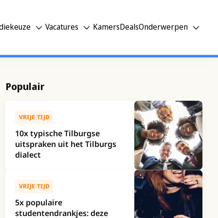
diekeuze
Vacatures
Kamers
Deals
Onderwerpen
Populair
VRIJE TIJD
10x typische Tilburgse
uitspraken uit het Tilburgs
dialect
VRIJE TIJD
5x populaire
studentendrankjes: deze