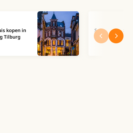
uis kopen in
Schurft? Zo kom 
 Tilburg
vanaf!