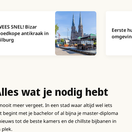
EES SNEL! Bizar
Eerste h
oedkope antikraak in
omgeving
ilburg
lles wat je nodig hebt
 nooit meer vergeet. In een stad waar altijd wel iets
t begint met je bachelor of al bijna je master-diploma
 nieuws tot de beste kamers en de chillste bijbanen in
 plek.