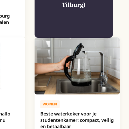
Tilburg)
lburg
alen
WONEN
hallo
Beste waterkoker voor je
 nu
studentenkamer: compact, veilig
en betaalbaar