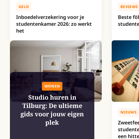
REVIEWS
GELD
Beste fö
Inboedelverzekering voor je
student
studentenkamer 2026: zo werkt
het
WONEN
Studio huren in
Tilburg: De ultieme
NIEUWS
gids voor jouw eigen
plek
Zweetfee
student
een hitt