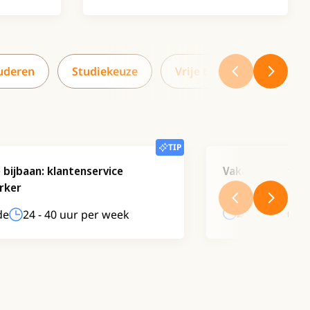
uderen
Studiekeuze
Vrije tijd
Werken
TIP
e bijbaan: klantenservice
Vakantiewerk wi
rker
Meerdere loca
24 - 40 uur p
de
24 - 40 uur per week