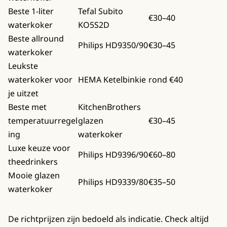
Beste 1-liter
Tefal Subito
€30–40
waterkoker
KO5S2D
Beste allround
Philips HD9350/90
€30–45
waterkoker
Leukste
waterkoker voor
HEMA Ketelbinkie
rond €40
je uitzet
Beste met
KitchenBrothers
temperatuurregel
glazen
€30–45
ing
waterkoker
Luxe keuze voor
Philips HD9396/90
€60–80
theedrinkers
Mooie glazen
Philips HD9339/80
€35–50
waterkoker
De richtprijzen zijn bedoeld als indicatie. Check altijd