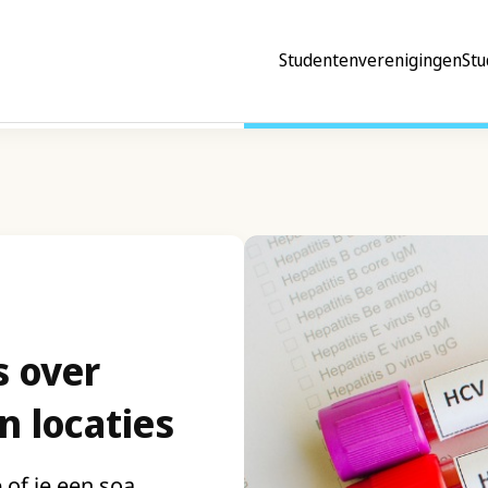
Studentenverenigingen
Stu
s over
 locaties
e of je een soa