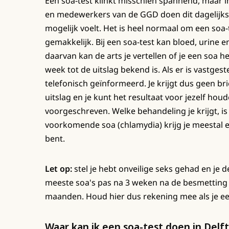
Een soa-test klinkt misschien spannend, maar in
en medewerkers van de GGD doen dit dagelijks 
mogelijk voelt. Het is heel normaal om een soa
gemakkelijk. Bij een soa-test kan bloed, urine 
daarvan kan de arts je vertellen of je een soa 
week tot de uitslag bekend is. Als er is vastges
telefonisch geïnformeerd. Je krijgt dus geen br
uitslag en je kunt het resultaat voor jezelf houd
voorgeschreven. Welke behandeling je krijgt, is 
voorkomende soa (chlamydia) krijg je meestal ee
bent.
Let op:
stel je hebt onveilige seks gehad en je d
meeste soa's pas na 3 weken na de besmetting lat
maanden. Houd hier dus rekening mee als je een
Waar kan ik een soa-test doen in Delft