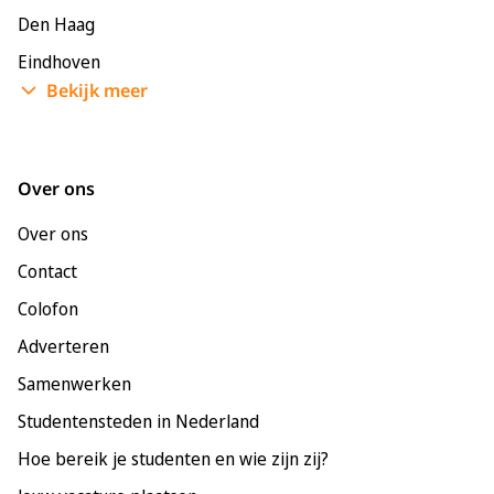
Den Haag
Eindhoven
Bekijk meer
Enschede
Groningen
Leeuwarden
Over ons
Leiden
Over ons
Maastricht
Contact
Nijmegen
Colofon
Rotterdam
Adverteren
Tilburg
Samenwerken
Utrecht
Studentensteden in Nederland
Hoe bereik je studenten en wie zijn zij?