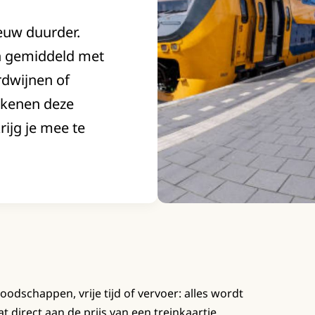
ieuw duurder.
n gemiddeld met
rdwijnen of
ekenen deze
rijg je mee te
odschappen, vrije tijd of vervoer: alles wordt
t direct aan de prijs van een treinkaartje.