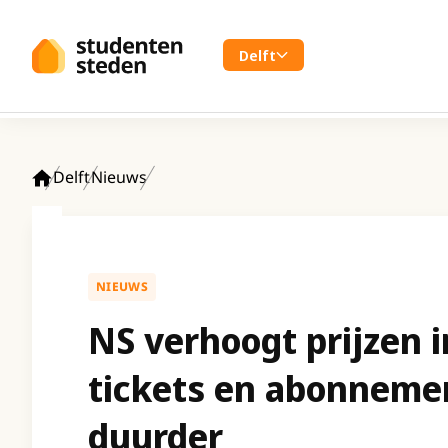
Spring naar hoofdinhoud
Delft
Delft
Nieuws
Home
NIEUWS
NS verhoogt prijzen i
tickets en abonneme
duurder