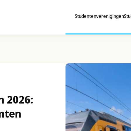
Studentenverenigingen
Stu
n 2026:
nten