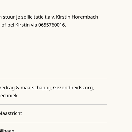
 stuur je sollicitatie t.a.v. Kirstin Horembach
f bel Kirstin via 0655760016.
Gedrag & maatschappij, Gezondheidszorg,
Techniek
Maastricht
Bijbaan