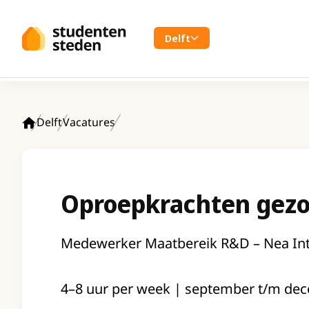
Spring naar hoofdinhoud
Delft
Delft
Vacatures
Home
Oproepkrachten gez
Medewerker Maatbereik R&D – Nea Inte
4–8 uur per week | september t/m dece