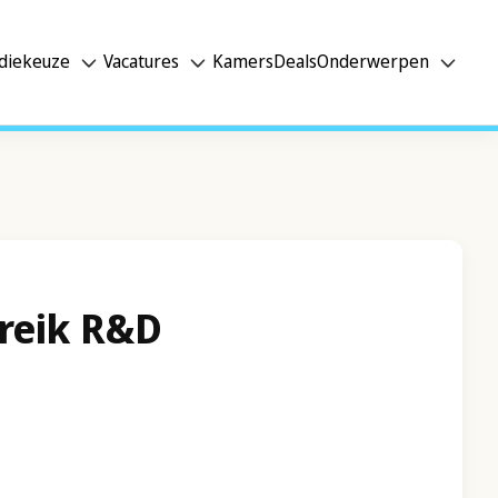
diekeuze
Vacatures
Kamers
Deals
Onderwerpen
reik R&D