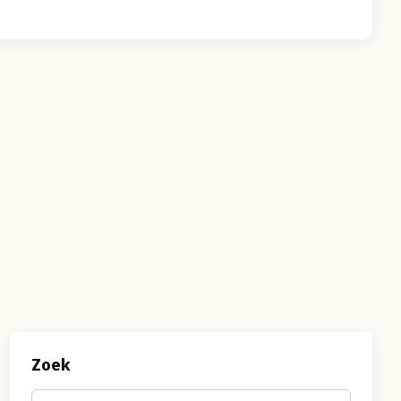
Zoek
Trefwoord
(optioneel)