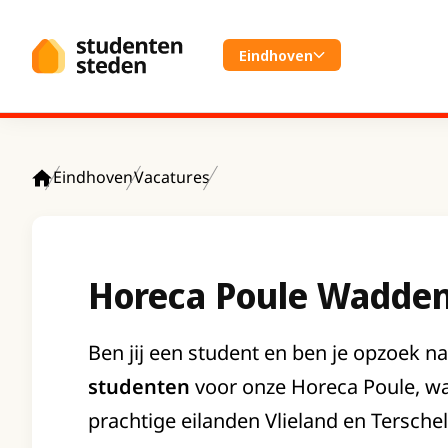
Spring naar hoofdinhoud
Eindhoven
Eindhoven
Vacatures
Home
Horeca Poule Wadden
Ben jij een student en ben je opzoek na
studenten
voor onze Horeca Poule, wa
prachtige eilanden Vlieland en Terschel