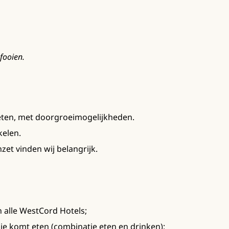
fooien.
ten, met doorgroeimogelijkheden.
kelen.
et vinden wij belangrijk.
in alle WestCord Hotels;
pje komt eten (combinatie eten en drinken);