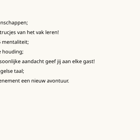
genschappen;
 trucjes van het vak leren!
 mentaliteit;
e houding;
oonlijke aandacht geef jij aan elke gast!
else taal;
venement een nieuw avontuur.