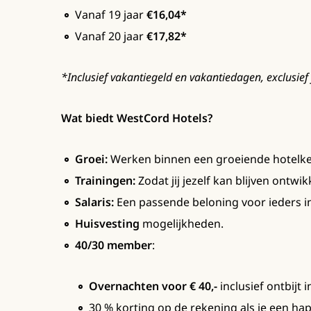
Vanaf 19 jaar
€16,04*
Vanaf 20 jaar
€17,82*
*Inclusief vakantiegeld en vakantiedagen, exclusief 
Wat biedt WestCord Hotels?
Groei:
Werken binnen een groeiende hotelke
Trainingen:
Zodat jij jezelf kan blijven ontwik
Salaris:
Een passende beloning voor ieders inz
Huisvesting
mogelijkheden.
40/30 member
:
Overnachten voor € 40,-
inclusief ontbijt 
30 % korting op de rekening als je een ha