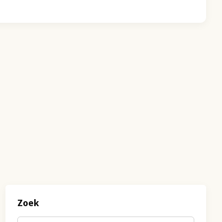
Zoek
Trefwoord
(optioneel)