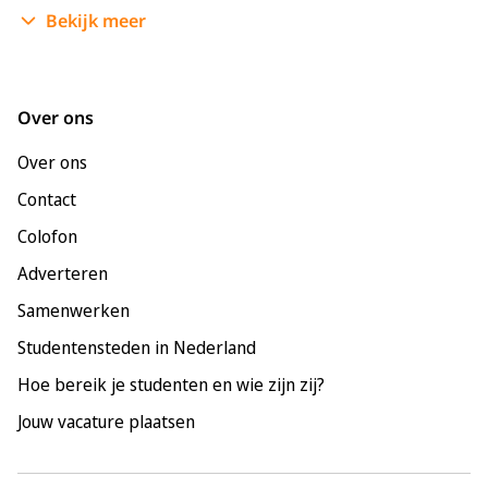
Bekijk meer
Enschede
Groningen
Leeuwarden
Over ons
Leiden
Over ons
Maastricht
Contact
Nijmegen
Colofon
Rotterdam
Adverteren
Tilburg
Samenwerken
Utrecht
Studentensteden in Nederland
Hoe bereik je studenten en wie zijn zij?
Jouw vacature plaatsen