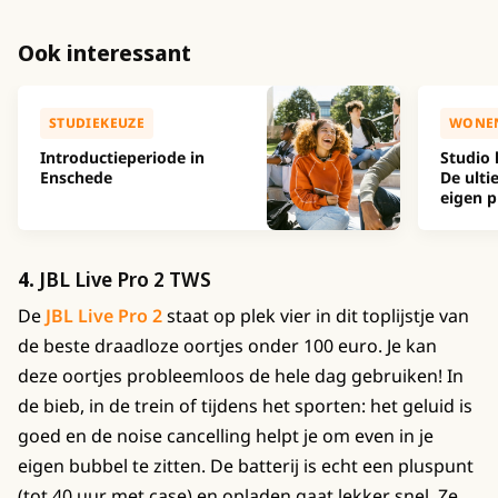
Ook interessant
STUDIEKEUZE
WONE
Introductieperiode in
Studio 
Enschede
De ulti
eigen p
4.
JBL Live Pro 2 TWS
De
JBL Live Pro 2
staat op plek vier in dit toplijstje van
de beste draadloze oortjes onder 100 euro. Je kan
deze oortjes probleemloos de hele dag gebruiken! In
de bieb, in de trein of tijdens het sporten: het geluid is
goed en de noise cancelling helpt je om even in je
eigen bubbel te zitten. De batterij is echt een pluspunt
(tot 40 uur met case) en opladen gaat lekker snel. Ze