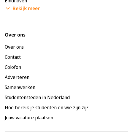
Eindhoven
Bekijk meer
Enschede
Groningen
Leeuwarden
Over ons
Leiden
Over ons
Maastricht
Contact
Nijmegen
Colofon
Rotterdam
Adverteren
Tilburg
Samenwerken
Utrecht
Studentensteden in Nederland
Hoe bereik je studenten en wie zijn zij?
Jouw vacature plaatsen