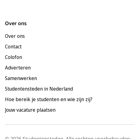
Groningen
Leeuwarden
Over ons
Leiden
Over ons
Maastricht
Contact
Nijmegen
Colofon
Rotterdam
Adverteren
Tilburg
Samenwerken
Utrecht
Studentensteden in Nederland
Hoe bereik je studenten en wie zijn zij?
Jouw vacature plaatsen
© 2026 Studentensteden. Alle rechten voorbehouden