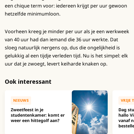
een chique term voor: iedereen krijgt per uur gewoon
hetzelfde minimumloon.
Voorheen kreeg je minder per uur als je een werkweek
van 40 uur had dan iemand die 36 uur werkte. Dat
sloeg natuurlijk nergens op, dus die ongelijkheid is
gelukkig al een tijdje verleden tijd. Nu is het simpel: elk
uur dat je zwoegt, levert keiharde knaken op.
Ook interessant
NIEUWS
VRIJE 
Zweetfeest in je
Dag stu
studentenkamer: komt er
hallo Vi
weer een hittegolf aan?
vanaf n
bestell