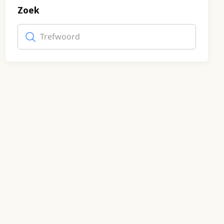
Zoek
Trefwoord
(optioneel)