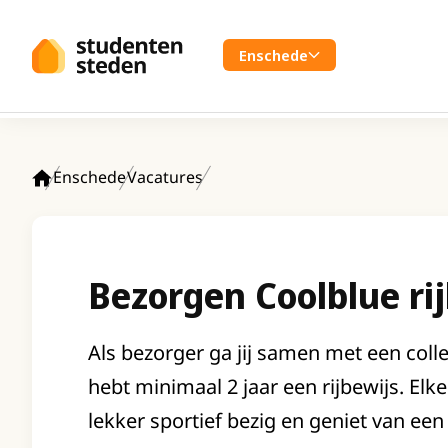
Spring naar hoofdinhoud
Enschede
Enschede
Vacatures
Home
Bezorgen Coolblue ri
Als bezorger ga jij samen met een coll
hebt minimaal 2 jaar een rijbewijs. Elk
lekker sportief bezig en geniet van een