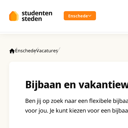
Spring naar hoofdinhoud
Enschede
Enschede
Vacatures
Home
Bijbaan en vakantiewe
Ben jij op zoek naar een flexibele bijb
voor jou. Je kunt kiezen voor een bijba