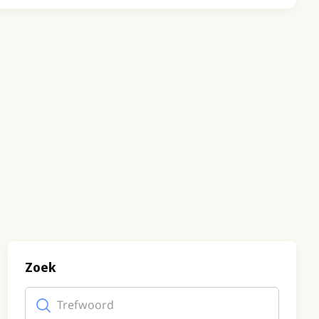
Zoek
Trefwoord
(optioneel)