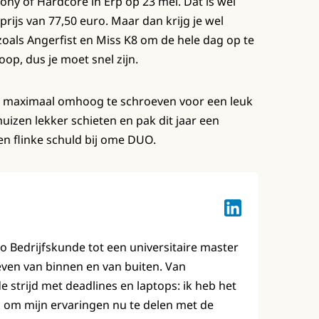
mony of Hardcore in Erp op 23 mei. Dat is wel
prijs van 77,50 euro. Maar dan krijg je wel
oals Angerfist en Miss K8 om de hele dag op te
op, dus je moet snel zijn.
niet maximaal omhoog te schroeven voor een leuk
izen lekker schieten en pak dit jaar een
en flinke schuld bij ome DUO.
Lotte Keuzenkam
bo Bedrijfskunde tot een universitaire master
leven van binnen en van buiten. Van
strijd met deadlines en laptops: ik heb het
 om mijn ervaringen nu te delen met de