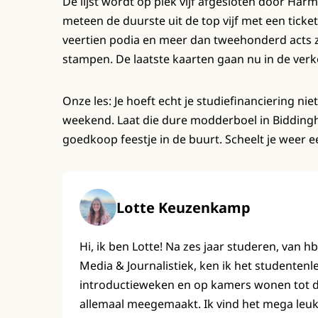
De lijst wordt op plek vijf afgesloten door Har
meteen de duurste uit de top vijf met een ticket
veertien podia en meer dan tweehonderd acts z
stampen. De laatste kaarten gaan nu in de verko
Onze les: Je hoeft echt je studiefinanciering 
weekend. Laat die dure modderboel in Biddinghu
goedkoop feestje in de buurt. Scheelt je weer e
Lotte Keuzenkamp
Hi, ik ben Lotte! Na zes jaar studeren, van h
Media & Journalistiek, ken ik het studenten
introductieweken en op kamers wonen tot de 
allemaal meegemaakt. Ik vind het mega leuk