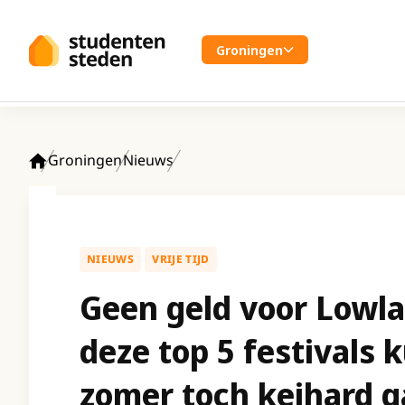
Spring naar hoofdinhoud
Groningen
Groningen
Nieuws
Home
NIEUWS
VRIJE TIJD
Geen geld voor Lowl
deze top 5 festivals 
zomer toch keihard 