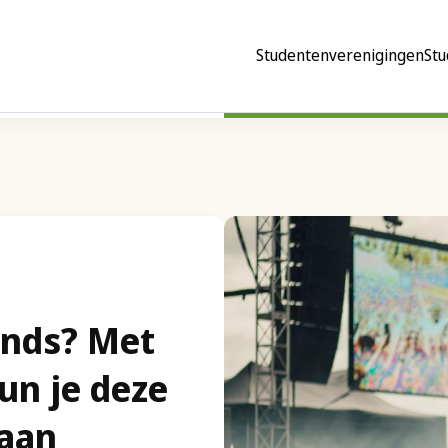
Studentenverenigingen
Stu
ands? Met
kun je deze
gaan