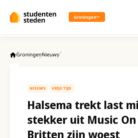
Spring naar hoofdinhoud
Groningen
Groningen
Nieuws
Home
NIEUWS
VRIJE TIJD
Halsema trekt last m
stekker uit Music On
Britten zijn woest