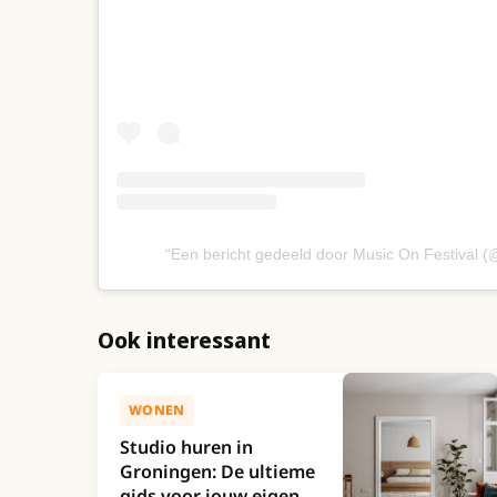
Een bericht gedeeld door Music On Festival (
Ook interessant
WONEN
Studio huren in
Groningen: De ultieme
gids voor jouw eigen