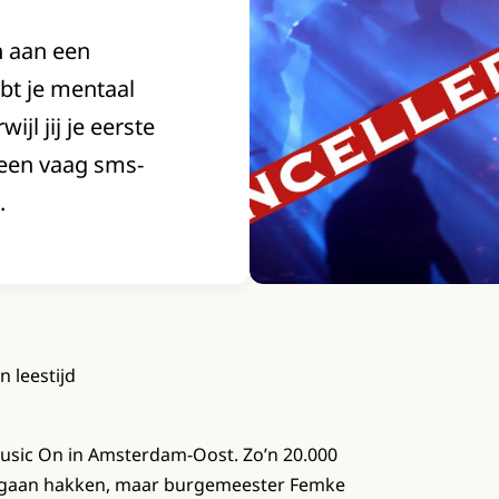
en aan een
hebt je mentaal
ijl jij je eerste
s een vaag sms-
.
n leestijd
 Music On in Amsterdam-Oost. Zo’n 20.000
 gaan hakken, maar burgemeester Femke