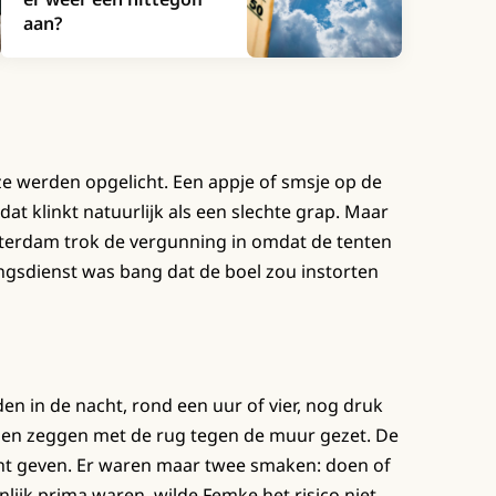
aan?
 ze werden opgelicht. Een appje of smsje op de
 dat klinkt natuurlijk als een slechte grap. Maar
sterdam trok de vergunning in omdat de tenten
ngsdienst was bang dat de boel zou instorten
en in de nacht, rond een uur of vier, nog druk
igen zeggen met de rug tegen de muur gezet. De
cht geven. Er waren maar twee smaken: doen of
ijk prima waren, wilde Femke het risico niet