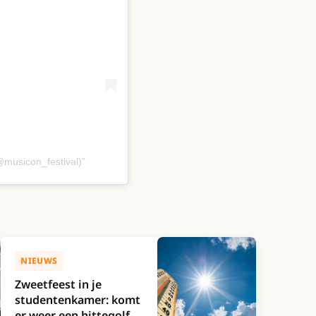
@musicon_festival)
NIEUWS
Zweetfeest in je
studentenkamer: komt
er weer een hittegolf