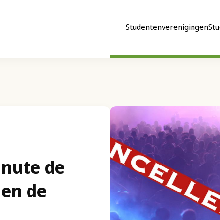
Studentenverenigingen
Stu
inute de
 en de