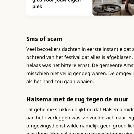
plek
Sms of scam
Veel bezoekers dachten in eerste instantie dat
ochtend van het festival dat alles is afgeblazen,
helaas was het bittere ernst. De gemeente Am
misschien niet veilig genoeg waren. De omgevi
als het hard zou gaan waaien.
Halsema met de rug tegen de muur
Uit geheime stukken blijkt nu dat Halsema midd
aan het overleggen was. Ze voelde zich naar e
omgevingsdienst wilde namelijk geen groen li
niet doen. Hoewel de weersverwachtingen eigenl