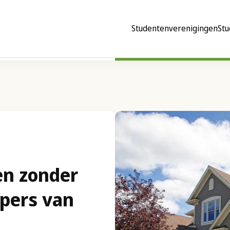
Studentenverenigingen
Stu
en zonder
opers van