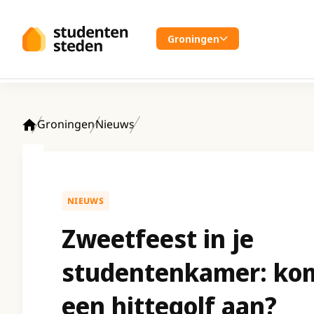
Spring naar hoofdinhoud
Groningen
Groningen
Nieuws
Home
NIEUWS
Zweetfeest in je
studentenkamer: kom
een hittegolf aan?