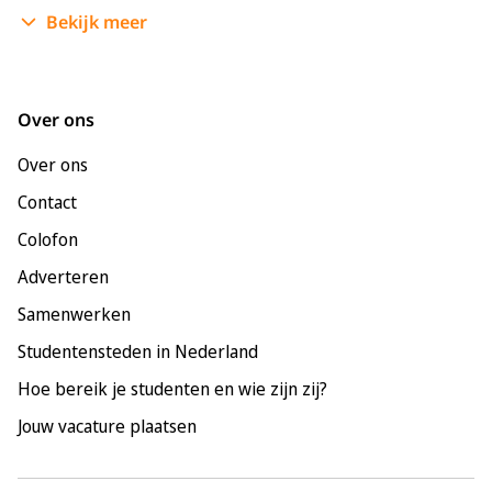
Bekijk meer
Enschede
Groningen
Leeuwarden
Over ons
Leiden
Over ons
Maastricht
Contact
Nijmegen
Colofon
Rotterdam
Adverteren
Tilburg
Samenwerken
Utrecht
Studentensteden in Nederland
Hoe bereik je studenten en wie zijn zij?
Jouw vacature plaatsen