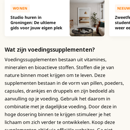
WONEN
NIEUW
Studio huren in
Zweetfe
Groningen: De ultieme
studen
gids voor jouw eigen plek
weer ee
Wat zijn voedingssupplementen?
Voedingssupplementen bestaan uit vitamines,
mineralen en bioactieve stoffen. Stoffen die je van
nature binnen moet krijgen om te leven. Deze
supplementen bestaan in de vorm van pillen, poeders,
capsules, drankjes en druppels en zijn bedoeld als
aanvulling op je voeding. Gebruik het daarom in
combinatie met je dagelijkse voeding. Door deze in
hoge dosering binnen te krijgen stimuleer je het
lichaam om zich verder te ontwikkelen. Koop deze
supplementen altijd via officiële websites. Ga niet