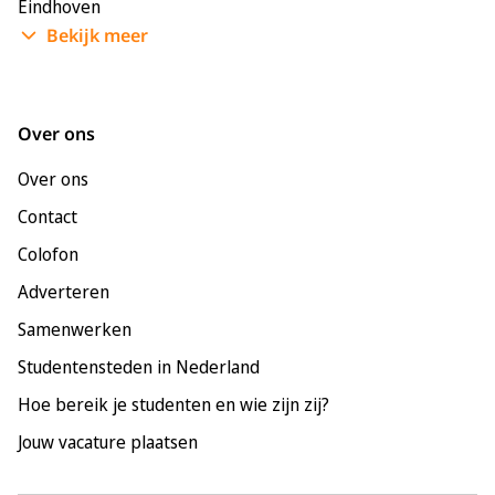
Eindhoven
Bekijk meer
Enschede
Groningen
Leeuwarden
Over ons
Leiden
Over ons
Maastricht
Contact
Nijmegen
Colofon
Rotterdam
Adverteren
Tilburg
Samenwerken
Utrecht
Studentensteden in Nederland
Hoe bereik je studenten en wie zijn zij?
Jouw vacature plaatsen