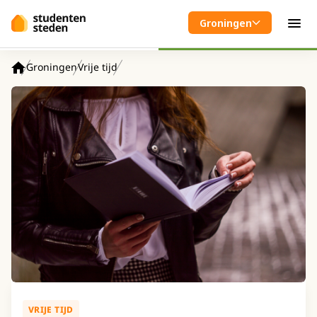
Spring naar hoofdinhoud
Groningen
Men
Groningen
Vrije tijd
Home
VRIJE TIJD