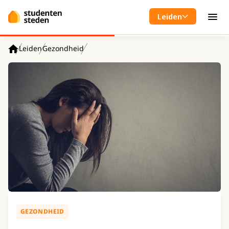
Spring naar hoofdinhoud
Leiden
Men
Leiden
Gezondheid
Home
GEZONDHEID