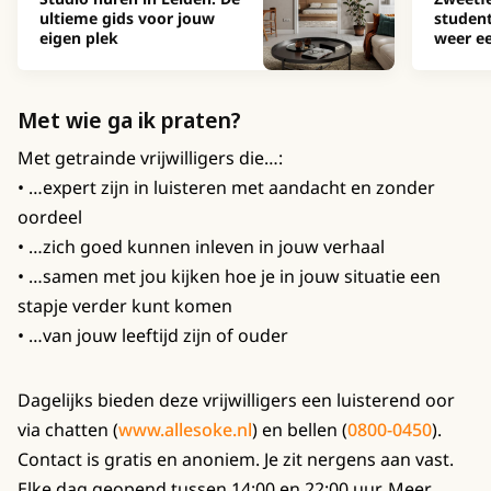
ultieme gids voor jouw
studen
eigen plek
weer ee
Met wie ga ik praten?
Met getrainde vrijwilligers die…:
• …expert zijn in luisteren met aandacht en zonder
oordeel
• …zich goed kunnen inleven in jouw verhaal
• …samen met jou kijken hoe je in jouw situatie een
stapje verder kunt komen
• …van jouw leeftijd zijn of ouder
Dagelijks bieden deze vrijwilligers een luisterend oor
via chatten (
www.allesoke.nl
) en bellen (
0800-0450
).
Contact is gratis en anoniem. Je zit nergens aan vast.
Elke dag geopend tussen 14:00 en 22:00 uur. Meer