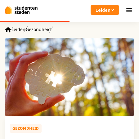
Spring naar hoofdinhoud
Leiden
Men
Leiden
Gezondheid
Home
GEZONDHEID