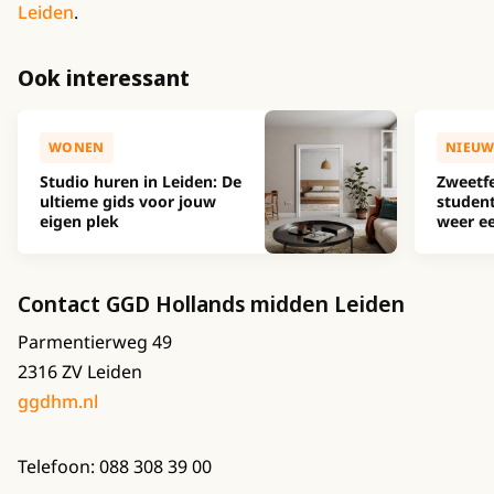
Leiden
.
Ook interessant
WONEN
NIEUW
Studio huren in Leiden: De
Zweetfe
ultieme gids voor jouw
studen
eigen plek
weer ee
Contact GGD Hollands midden Leiden
Parmentierweg 49
2316 ZV Leiden
ggdhm.nl
Telefoon: 088 308 39 00