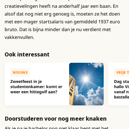
creatievelingen heeft na anderhalf jaar een baan. En
alsof dat nog niet erg genoeg is, moeten ze het doen
met een mager startsalaris van gemiddeld 1937 euro
bruto. Dat is bijna minder dan je nu verdient met
vakkenvullen.
Ook interessant
NIEUWS
VRIJE 
Zweetfeest in je
Dag stu
studentenkamer: komt er
hallo Vi
weer een hittegolf aan?
vanaf n
bestell
Doorstuderen voor nog meer knaken
Als je na je bachelor nog niet klaar bent met het