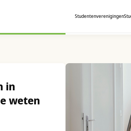
Studentenverenigingen
Stu
n in
je weten