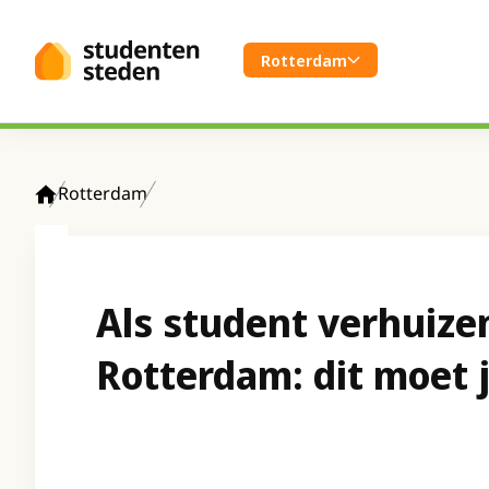
Spring naar hoofdinhoud
Rotterdam
Rotterdam
Home
Als student verhuize
Rotterdam: dit moet 