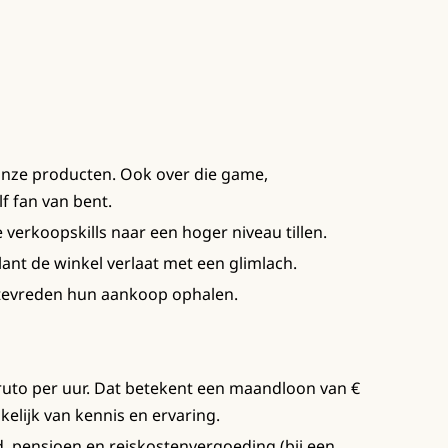
onze producten. Ook over die game,
lf fan van bent.
e verkoopskills naar een hoger niveau tillen.
ant de winkel verlaat met een glimlach.
 tevreden hun aankoop ophalen.
 bruto per uur. Dat betekent een maandloon van €
nkelijk van kennis en ervaring.
d, pensioen en reiskostenvergoeding (bij een