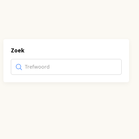
Zoek
Trefwoord
(optioneel)