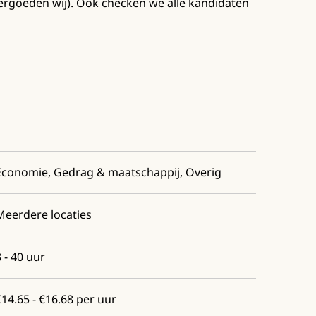
ergoeden wij). Ook checken we alle kandidaten
Economie, Gedrag & maatschappij, Overig
Meerdere locaties
8 - 40 uur
€14.65 - €16.68 per uur