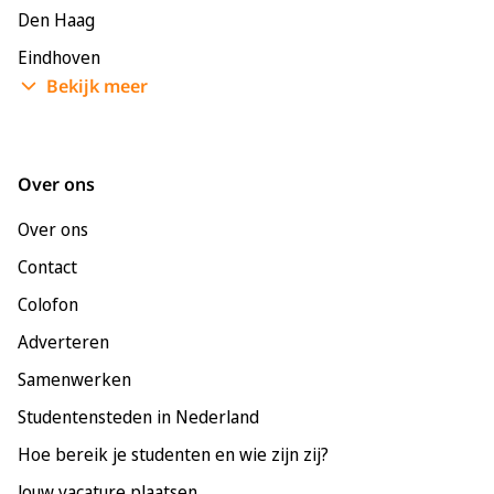
Den Haag
Eindhoven
Bekijk meer
Enschede
Groningen
Leeuwarden
Over ons
Leiden
Over ons
Maastricht
Contact
Nijmegen
Colofon
Rotterdam
Adverteren
Tilburg
Samenwerken
Utrecht
Studentensteden in Nederland
Hoe bereik je studenten en wie zijn zij?
Jouw vacature plaatsen