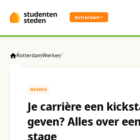
Spring naar hoofdinhoud
Rotterdam
Rotterdam
Werken
Home
WERKEN
Je carrière een kickst
geven? Alles over ee
stage