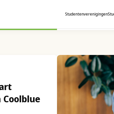
Studentenverenigingen
Stu
art
n Coolblue