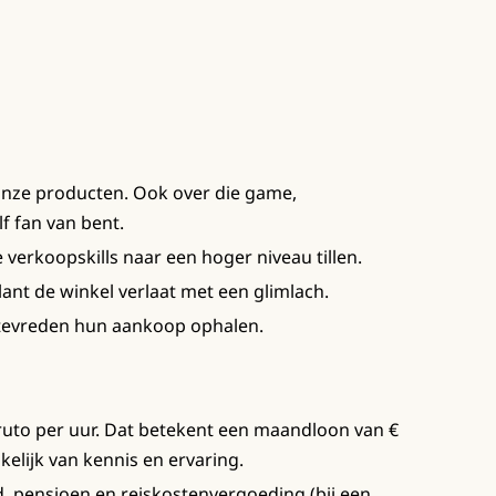
onze producten. Ook over die game,
lf fan van bent.
e verkoopskills naar een hoger niveau tillen.
ant de winkel verlaat met een glimlach.
 tevreden hun aankoop ophalen.
 bruto per uur. Dat betekent een maandloon van €
nkelijk van kennis en ervaring.
d, pensioen en reiskostenvergoeding (bij een