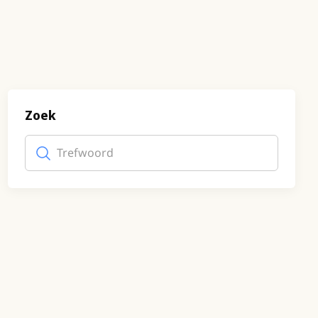
Zoek
Trefwoord
(optioneel)