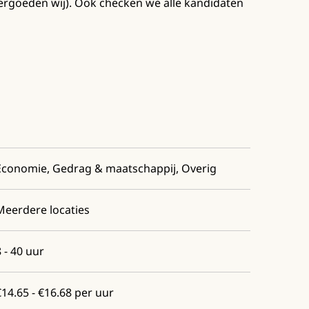
ergoeden wij). Ook checken we alle kandidaten
Economie, Gedrag & maatschappij, Overig
Meerdere locaties
8 - 40 uur
€14.65 - €16.68 per uur