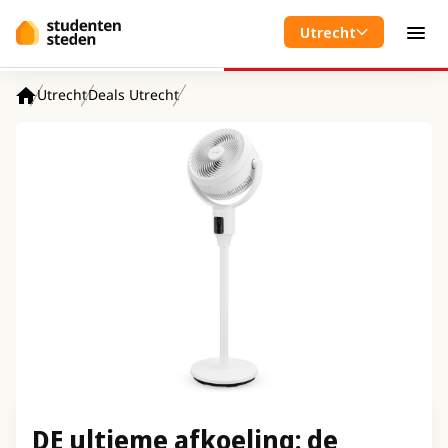
Spring naar hoofdinhoud
Utrecht
Men
Utrecht
Deals Utrecht
Home
DE ultieme afkoeling: de