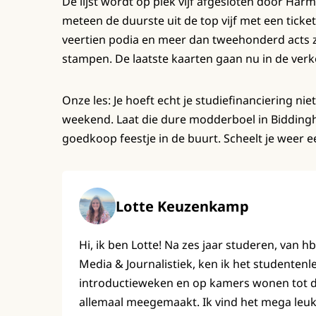
De lijst wordt op plek vijf afgesloten door Har
meteen de duurste uit de top vijf met een ticket
veertien podia en meer dan tweehonderd acts z
stampen. De laatste kaarten gaan nu in de verko
Onze les: Je hoeft echt je studiefinanciering 
weekend. Laat die dure modderboel in Biddinghu
goedkoop feestje in de buurt. Scheelt je weer e
Lotte Keuzenkamp
Hi, ik ben Lotte! Na zes jaar studeren, van h
Media & Journalistiek, ken ik het studenten
introductieweken en op kamers wonen tot de 
allemaal meegemaakt. Ik vind het mega leuk