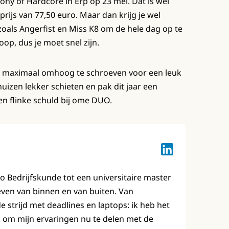
mony of Hardcore in Erp op 23 mei. Dat is wel
prijs van 77,50 euro. Maar dan krijg je wel
oals Angerfist en Miss K8 om de hele dag op te
op, dus je moet snel zijn.
niet maximaal omhoog te schroeven voor een leuk
izen lekker schieten en pak dit jaar een
en flinke schuld bij ome DUO.
Lotte Keuzenkam
bo Bedrijfskunde tot een universitaire master
leven van binnen en van buiten. Van
strijd met deadlines en laptops: ik heb het
 om mijn ervaringen nu te delen met de