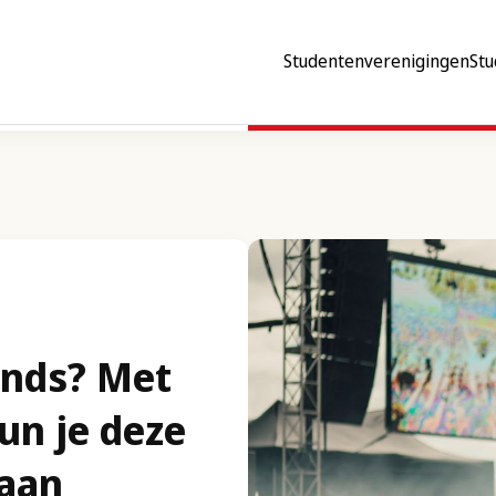
Studentenverenigingen
Stu
ands? Met
kun je deze
gaan