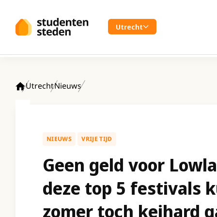
Spring naar hoofdinhoud
Utrecht
Utrecht
Nieuws
Home
NIEUWS
VRIJE TIJD
Geen geld voor Lowl
deze top 5 festivals 
zomer toch keihard 