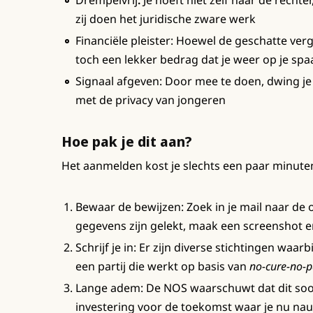
Drempelvrij
:
Je hoeft niet zelf naar de rechte
zij doen het juridische zware werk
Financiële pleister: Hoewel de geschatte verg
toch een lekker bedrag dat je weer op je sp
Signaal afgeven: Door mee te doen, dwing je
met de privacy van jongeren
Hoe pak je dit aan?
Het aanmelden kost je slechts een paar minuten
Bewaar de bewijzen: Zoek in je mail naar de
gegevens zijn gelekt, maak een screenshot 
Schrijf je in: Er zijn diverse stichtingen waarbi
een partij die werkt op basis van
no-cure-no-p
Lange adem: De NOS waarschuwt dat dit soor
investering voor de toekomst waar je nu nau