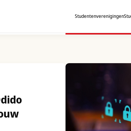
Studentenverenigingen
Stu
Odido
jouw