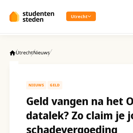
Spring naar hoofdinhoud
Utrecht
Utrecht
Nieuws
Home
NIEUWS
GELD
Geld vangen na het 
datalek? Zo claim je 
schadevergoeding