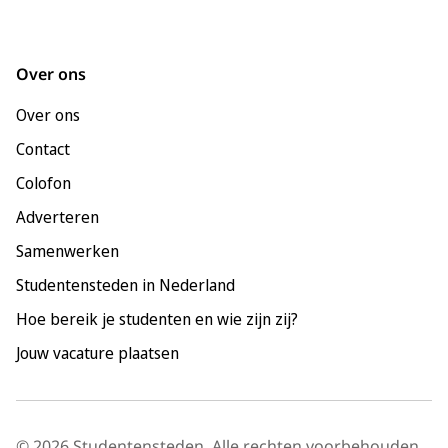
Groningen
Leeuwarden
Over ons
Leiden
Over ons
Maastricht
Contact
Nijmegen
Colofon
Rotterdam
Adverteren
Tilburg
Samenwerken
Utrecht
Studentensteden in Nederland
Hoe bereik je studenten en wie zijn zij?
Jouw vacature plaatsen
© 2026 Studentensteden. Alle rechten voorbehouden