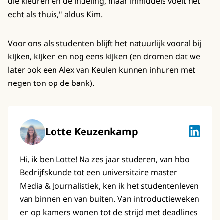
die kleuren en de indeling, maar inmiddels voelt het
echt als thuis," aldus Kim.
Voor ons als studenten blijft het natuurlijk vooral bij
kijken, kijken en nog eens kijken (en dromen dat we
later ook een Alex van Keulen kunnen inhuren met
negen ton op de bank).
Lotte Keuzenkamp
Lotte K
Hi, ik ben Lotte! Na zes jaar studeren, van hbo
Bedrijfskunde tot een universitaire master
Media & Journalistiek, ken ik het studentenleven
van binnen en van buiten. Van introductieweken
en op kamers wonen tot de strijd met deadlines