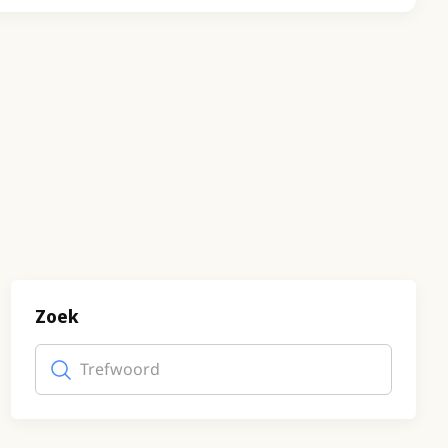
Zoek
Trefwoord
(optioneel)