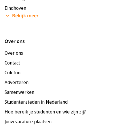
Eindhoven
Bekijk meer
Enschede
Groningen
Leeuwarden
Over ons
Leiden
Over ons
Maastricht
Contact
Nijmegen
Colofon
Rotterdam
Adverteren
Tilburg
Samenwerken
Utrecht
Studentensteden in Nederland
Hoe bereik je studenten en wie zijn zij?
Jouw vacature plaatsen