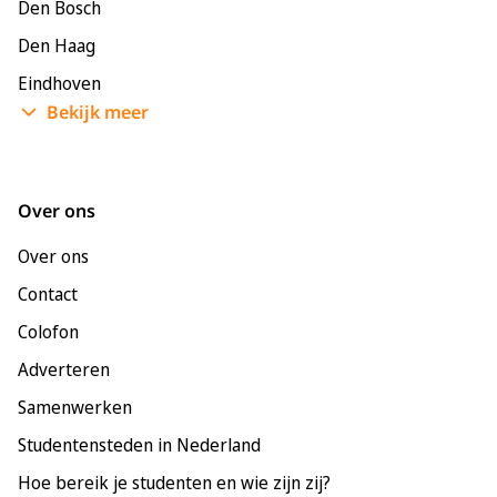
Den Bosch
Den Haag
Eindhoven
Bekijk meer
Enschede
Groningen
Leeuwarden
Over ons
Leiden
Over ons
Maastricht
Contact
Nijmegen
Colofon
Rotterdam
Adverteren
Tilburg
Samenwerken
Utrecht
Studentensteden in Nederland
Hoe bereik je studenten en wie zijn zij?