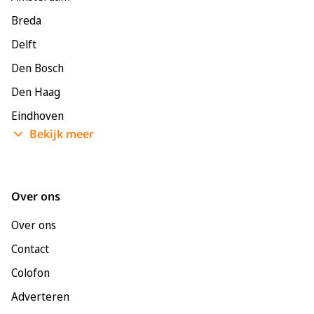
Breda
Delft
Den Bosch
Den Haag
Eindhoven
Bekijk meer
Enschede
Groningen
Leeuwarden
Over ons
Leiden
Over ons
Maastricht
Contact
Nijmegen
Colofon
Rotterdam
Adverteren
Tilburg