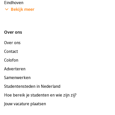
Eindhoven
Bekijk meer
Enschede
Groningen
Leeuwarden
Over ons
Leiden
Over ons
Maastricht
Contact
Nijmegen
Colofon
Rotterdam
Adverteren
Tilburg
Samenwerken
Utrecht
Studentensteden in Nederland
Hoe bereik je studenten en wie zijn zij?
Jouw vacature plaatsen