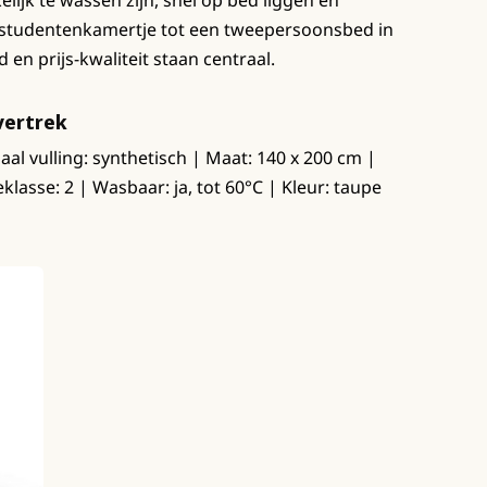
ijk te wassen zijn, snel op bed liggen en
n studentenkamertje tot een tweepersoonsbed in
en prijs-kwaliteit staan centraal.
vertrek
aal vulling: synthetisch | Maat: 140 x 200 cm |
lasse: 2 | Wasbaar: ja, tot 60°C | Kleur: taupe