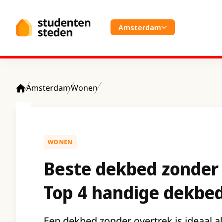
Spring naar hoofdinhoud
Amsterdam
Amsterdam
Wonen
Home
WONEN
Beste dekbed zonder
Top 4 handige dekbe
Een dekbed zonder overtrek is ideaal a