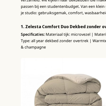
verzameld. We kijken naar dekbedden die makkel
passen bij een studentenbudget. Van een klei
je studio: gebruiksgemak, comfort, wasbaarheid 
1. Zelesta Comfort Duo Dekbed zonder o
Specificaties:
Materiaal tijk: microvezel | Materi
Type: all year dekbed zonder overtrek | Warmtek
& champagne