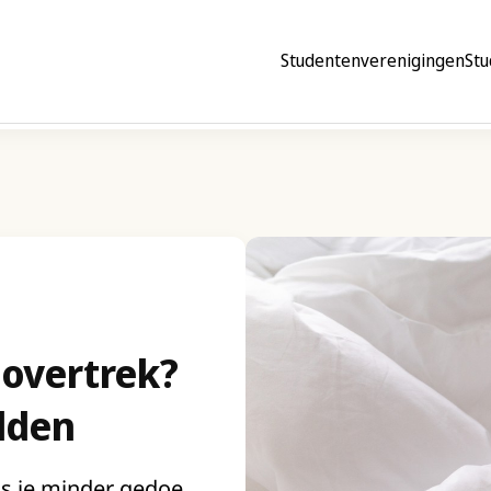
Studentenverenigingen
Stu
 overtrek?
dden
ls je minder gedoe