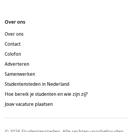
Groningen
Leeuwarden
Over ons
Leiden
Over ons
Maastricht
Contact
Nijmegen
Colofon
Rotterdam
Adverteren
Tilburg
Samenwerken
Utrecht
Studentensteden in Nederland
Hoe bereik je studenten en wie zijn zij?
Jouw vacature plaatsen
© 2026 Studentensteden. Alle rechten voorbehouden