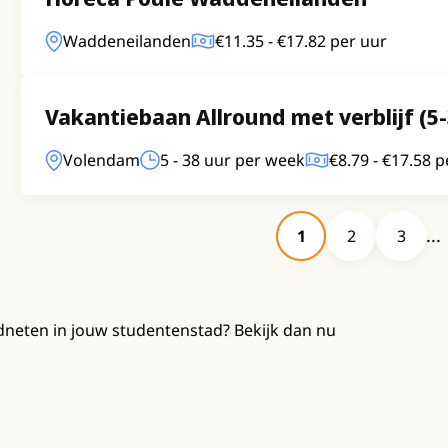
Waddeneilanden
€11.35 - €17.82 per uur
Vakantiebaan Allround met verblijf (5-
Volendam
5 - 38 uur per week
€8.79 - €17.58 p
1
2
3
dneten in jouw studentenstad? Bekijk dan nu