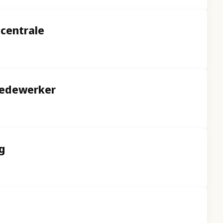
centrale
medewerker
rg