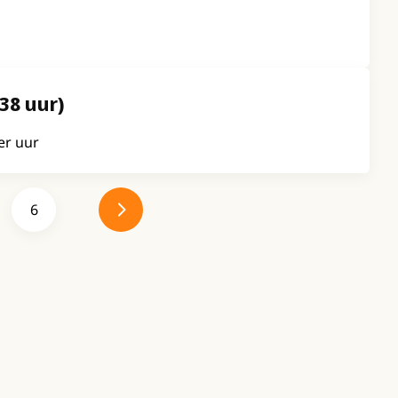
38 uur)
er uur
6