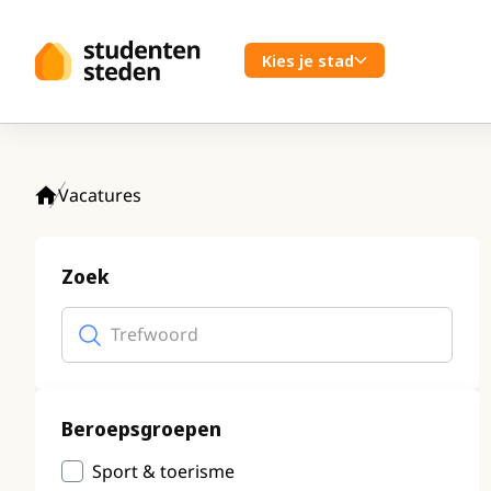
Spring naar hoofdinhoud
Kies je stad
Vacatures
Home
Zoek
Trefwoord
(optioneel)
Beroepsgroepen
Sport & toerisme