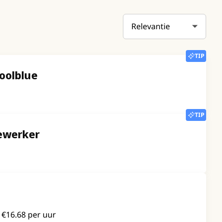
Sortering
TIP
oolblue
TIP
dewerker
- €16.68 per uur