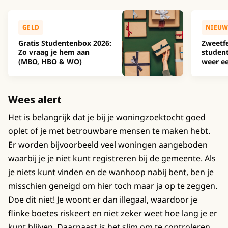
GELD
NIEUW
Gratis Studentenbox 2026:
Zweetfe
Zo vraag je hem aan
studen
(MBO, HBO & WO)
weer ee
Wees alert
Het is belangrijk dat je bij je woningzoektocht goed
oplet of je met betrouwbare mensen te maken hebt.
Er worden bijvoorbeeld veel woningen aangeboden
waarbij je je niet kunt registreren bij de gemeente. Als
je niets kunt vinden en de wanhoop nabij bent, ben je
misschien geneigd om hier toch maar ja op te zeggen.
Doe dit niet! Je woont er dan illegaal, waardoor je
flinke boetes riskeert en niet zeker weet hoe lang je er
kunt blijven. Daarnaast is het slim om te controleren