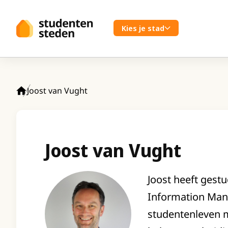
Spring naar hoofdinhoud
Kies je stad
Joost van Vught
Home
Joost van Vught
Joost heeft gestu
Information Manag
studentenleven m