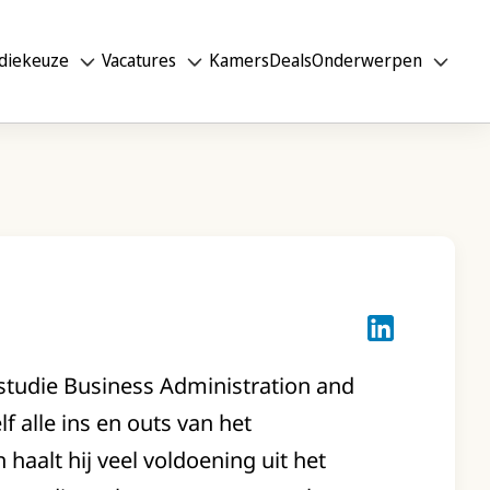
diekeuze
Vacatures
Kamers
Deals
Onderwerpen
Joost van Vug
n studie Business Administration and
 alle ins en outs van het
aalt hij veel voldoening uit het