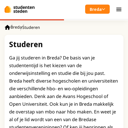
Spring naar hoofdinhoud
Breda
Men
Breda
Studeren
Home
Studeren
Ga jij studeren in Breda? De basis van je
studententijd is het kiezen van de
onderwijsinstelling en studie die bij jou past.
Breda heeft diverse hogescholen en universiteiten
die verschillende hbo- en wo-opleidingen
aanbieden. Denk aan de Avans Hogeschool of
Open Universiteit. Ook kun je in Breda makkelijk
de overstap van mbo naar hbo maken. En weet je
al of je lid wordt van een van de Bredase
studentenverenigingen? Of ken jij begrippen als