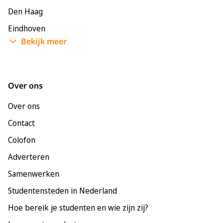
Den Haag
Eindhoven
Bekijk meer
Enschede
Groningen
Leeuwarden
Over ons
Leiden
Over ons
Maastricht
Contact
Nijmegen
Colofon
Rotterdam
Adverteren
Tilburg
Samenwerken
Utrecht
Studentensteden in Nederland
Hoe bereik je studenten en wie zijn zij?