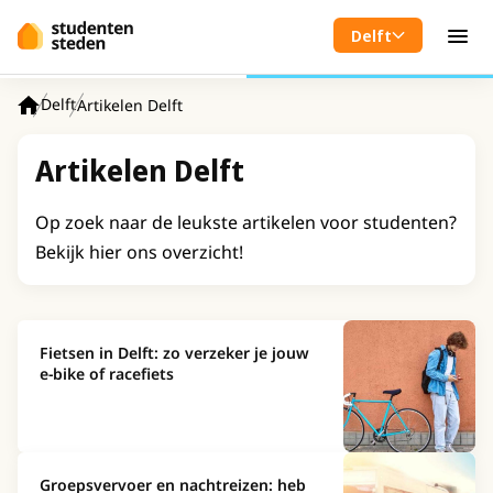
Spring naar hoofdinhoud
Delft
Men
Delft
Artikelen Delft
Home
Artikelen Delft
Op zoek naar de leukste artikelen voor studenten?
Bekijk hier ons overzicht!
Fietsen in Delft: zo verzeker je jouw
e-bike of racefiets
Groepsvervoer en nachtreizen: heb