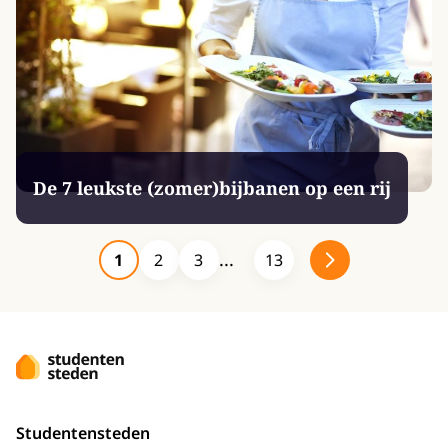
De 7 leukste (zomer)bijbanen op een rij
1
2
3
13
Studentensteden